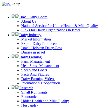
Go up
Israel Dairy Board
About Us
National Service for Udder Health & Milk Quality
Links for Dairy Organizations in Israel
Dairy Industry
Market Information
Export Dairy Producers
Israeli Holstein Dairy Cow
Dairies in israel
Dairy Farming
Farm Management
Heat Stress Management
Sheep and Goats
Facts And Figures
Dairy Farming Videos
International Cooperation
Research
Small Ruminants
Economics
Udder Health and Milk Quality
Husbandry