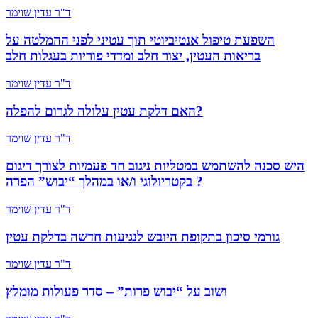
ד"ר עדין שוימר
השפעת טיפול אנטיביוטי תוך עטיני לפני ההמלטה על
בריאות העטין, יצור חלב ומדדי פוריות בעגלות חלב
ד"ר עדין שוימר
האם דלקת עטין עלולה לגרום להפלה?
ד"ר עדין שוימר
היש סכנה להשתמש במטליות ניגוב חד פעמיות לצורך דיגום
בקטריולוגי ו/או במהלך “יבוש” הפרה ?
ד"ר עדין שוימר
גורמי סיכון בתקופת היובש לנגיעות חדשה בדלקת עטין
ד"ר עדין שוימר
ושוב על “יבוש פרות” – סדר פעולות מומלץ