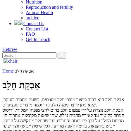
Nutrition
Reproduction and fertility
Animal Health
archive
Contact Us
Contact List
FAQ
Get In Touch
Hebrew
Home
אַבְקַת חָלָב
אַבְקַת חָלָב
אבקת חלב היא רכיב בייצור מוצרי חלב מסוימים, בשעת מחסור בעיקר,
שלא ניתן לייצר ממנה חלב ניגר וכמה מוצרים ספציפיים.
אבקת חלב נוצרת על ידי צמצום חלב בחום לחצי מנפחו המקורי, וריסוס
הנותר בקיטור עד לאידוי מרבית נוזליו. שתי שיטות מקובלות אחרות הן:
מריחת החלב על תוף פח רותח וסחרורו, עד שהחלב מתקשה על הדופן;
ייבוש בהקפאה, בדומה לקפה מגורען. לכל שיטת ייבוש תוצר שונה