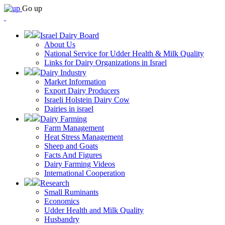
Go up
Israel Dairy Board
About Us
National Service for Udder Health & Milk Quality
Links for Dairy Organizations in Israel
Dairy Industry
Market Information
Export Dairy Producers
Israeli Holstein Dairy Cow
Dairies in israel
Dairy Farming
Farm Management
Heat Stress Management
Sheep and Goats
Facts And Figures
Dairy Farming Videos
International Cooperation
Research
Small Ruminants
Economics
Udder Health and Milk Quality
Husbandry