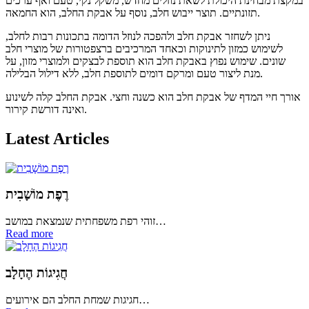
במקצת מבחינת היכולת לשאת נוזלים מחדש, משקל נקי, טעם ואף ערכים
תזונתיים. תוצר ייבוש חלב, נוסף על אבקת החלב, הוא החמאה.
ניתן לשחזר אבקת חלב ולהפכה לנוזל הדומה בתכונות רבות לחלב,
לשימוש כמזון לתינוקות וכאחד המרכיבים ברצפטורות של מוצרי חלב
שונים. שימוש נפוץ באבקת חלב הוא תוספת לבצקים ולמוצרי מזון, על
מנת ליצור טעם ומרקם דומים לתוספת חלב, ללא דילול הבלילה.
אורך חיי המדף של אבקת חלב הוא כשנה וחצי. אבקת החלב קלה לשינוע
ואינה דורשת קירור.
Latest Articles
רֶפֶת מוֹשָׁבִית
זוהי רפת משפחתית שנמצאת במושב…
Read more
חֲגִיגוֹת הֶחָלָב
חגיגות שמחת החלב הם אירועים…