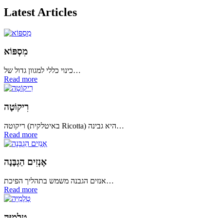
Latest Articles
מִסְפּוֹא
כינוי כללי למגוון גדול של…
Read more
רִיקוֹטָה
ריקוטה (באיטלקית Ricotta) היא גבינה…
Read more
אֶנְזִים הַגְבָּנָה
אנזים הגבנה משמש בתהליך הפיכת…
Read more
טֶלֶמִיָּה