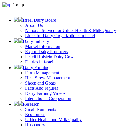
Go up
Israel Dairy Board
About Us
National Service for Udder Health & Milk Quality
Links for Dairy Organizations in Israel
Dairy Industry
Market Information
Export Dairy Producers
Israeli Holstein Dairy Cow
Dairies in israel
Dairy Farming
Farm Management
Heat Stress Management
Sheep and Goats
Facts And Figures
Dairy Farming Videos
International Cooperation
Research
Small Ruminants
Economics
Udder Health and Milk Quality
Husbandry