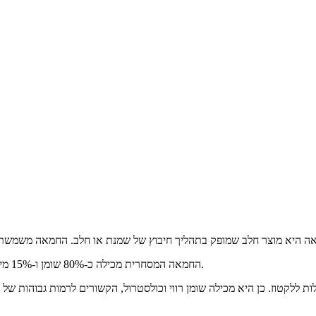
החמאה המסחרית מכילה כ-80% שומן ו-15% מים; חמאה שנעשית בצורה מסורתית מכילה בדרך כלל פחות שומן ויותר מים.