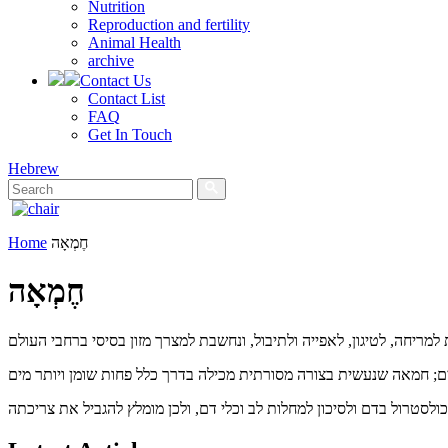
Nutrition
Reproduction and fertility
Animal Health
archive
Contact Us
Contact List
FAQ
Get In Touch
Hebrew
Home
חֶמְאָה
חֶמְאָה