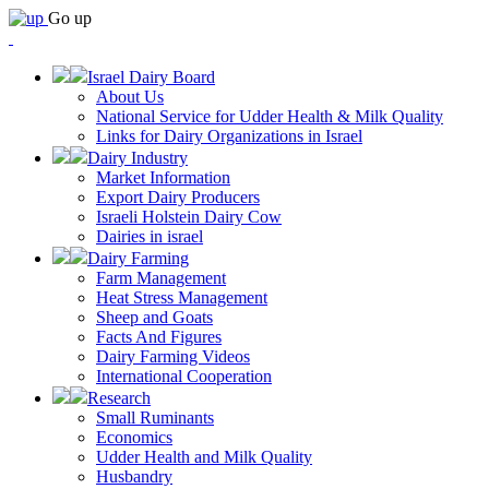
Go up
Israel Dairy Board
About Us
National Service for Udder Health & Milk Quality
Links for Dairy Organizations in Israel
Dairy Industry
Market Information
Export Dairy Producers
Israeli Holstein Dairy Cow
Dairies in israel
Dairy Farming
Farm Management
Heat Stress Management
Sheep and Goats
Facts And Figures
Dairy Farming Videos
International Cooperation
Research
Small Ruminants
Economics
Udder Health and Milk Quality
Husbandry