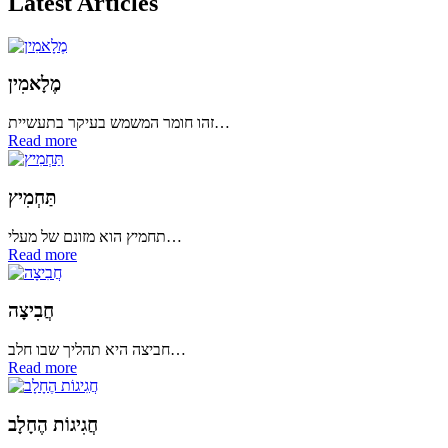
Latest Articles
מֶלָאמִין
זהו חומר המשמש בעיקר בתעשיית…
Read more
תַּחְמִיץ
תחמיץ הוא מזונם של מעלי…
Read more
חֲבִיצָה
חביצה היא תהליך שבו חלב…
Read more
חֲגִיגוֹת הֶחָלָב