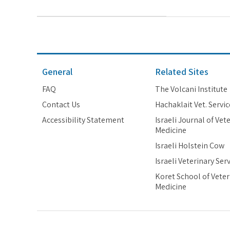
General
Related Sites
FAQ
The Volcani Institute
Contact Us
Hachaklait Vet. Servic
Accessibility Statement
Israeli Journal of Vet
Medicine
Israeli Holstein Cow
Israeli Veterinary Ser
Koret School of Veter
Medicine
All rights reserved 2018 - Israeli Dairy Board