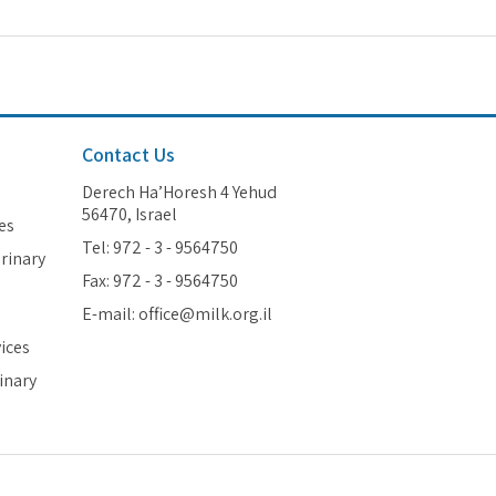
Contact Us
Derech Ha’Horesh 4 Yehud
56470, Israel
es
Tel: 972 - 3 - 9564750
erinary
Fax: 972 - 3 - 9564750
E-mail: office@milk.org.il
vices
inary