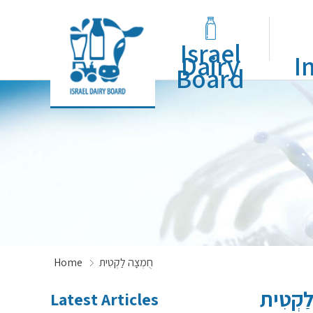
Israel
Dairy
I
Board
Home
חֻמְצָה לַקְטִית
ַקְטִית
Latest Articles