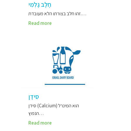
חָלָב גָּלְמִי
זהו חלב בצורתו הלא מעובדת.…
Read more
סִידָן
סידן (Calcium) הוא המינרל
הנפוץ…
Read more