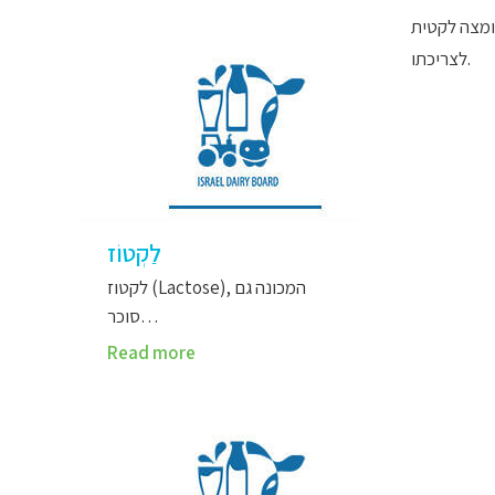
חומצה לקטית (באנגלית: Lactic acid) גנית הנוצרת בשרירים בעת פעילות גופנית מאומצת. אין לה כל קשר לחלב הבקר והצאן או
לצריכתו.
לַקְטוֹז
לקטוז (Lactose), המכונה גם
סוכר…
Read more