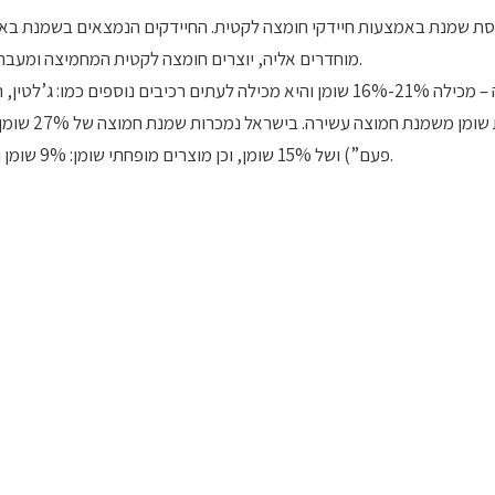
סת שמנת באמצעות חיידקי חומצה לקטית. החיידקים הנמצאים בשמנת באופ
מוחדרים אליה, יוצרים חומצה לקטית המחמיצה ומעבה את השמנת.
קיימים שני סוגי שמנת חמוצה תעשייתית: קלה ועשירה. העשירה – מכילה 21%-16% שומן והיא מכילה לעתים רכיבים נוספים כ
צמחיים; הקלה – עשויה מתערובת של שמנת
פעם”) ושל 15% שומן, וכן מוצרים מופחתי שומן: 9% שומן ו-7.5% שומן.