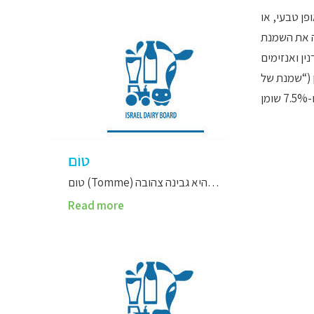
ן טבעי, או
מו: ג’לטין, רנין ואנזימים
 וחלב ומכילה פחות שומן משמנת חמוצה עשירה. בישראל נמכרות שמנת חמוצה של 27% שומן (“שמנת של
טוֹם
טום (Tomme) היא גבינה צהובה…
Read more