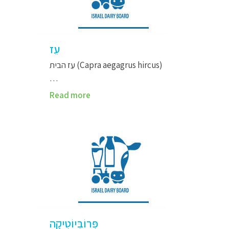
עֵז
עֵז הבית (Capra aegagrus hircus)
…
Read more
פְּרוֹבִּיוֹטִיקָה